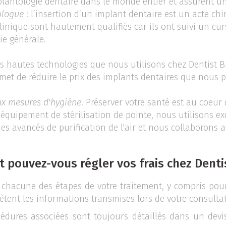
lantologie dentaire dans le monde entier et assurent un
tologue
: l’insertion d’un implant dentaire est un acte chir
linique sont hautement qualifiés car ils ont suivi un cur
ie générale.
es hautes technologies que nous utilisons chez Dentist 
ermet de réduire le prix des implants dentaires que nous 
ux mesures d'hygiène
. Préserver votre santé est au coeur 
équipement de stérilisation de pointe, nous utilisons ex
es avancés de purification de l'air et nous collaborons 
 pouvez-vous régler vos frais chez Denti
 chacune des étapes de votre traitement, y compris pour 
ètent les informations transmises lors de votre consulta
cédures associées sont toujours détaillés dans un devi