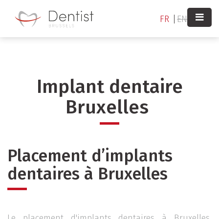
Aller
au
FR
EN
contenu
principal
Implant dentaire
Bruxelles
Placement d’implants
dentaires à Bruxelles
Le placement d'implants dentaires à Bruxelles,