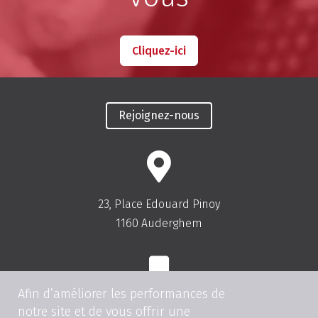
Cliquez-ici
Rejoignez-nous
23, Place Edouard Pinoy
1160 Auderghem
Afin d’améliorer les performances de
Tel:
+32(0)2.675.81.00
notre site et de vous offrir une