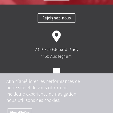
Rejoignez-nous
23, Place Edouard Pinoy
1160 Auderghem
Afin d’améliorer les performances de
Tel:
+32(0)2.675.81.00
notre site et de vous offrir une
meilleure expérience de navigation,
Fax: +32(0)2.675.83.00
nous utilisons des cookies.
info@dentistbrussels.be
Plus d'infos