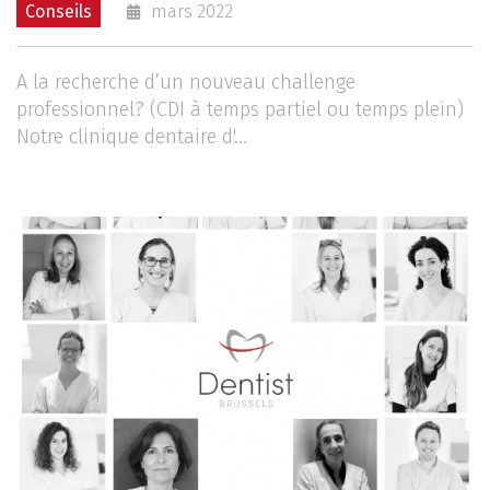
Conseils
mars 2022
A la recherche d’un nouveau challenge
professionnel? (CDI à temps partiel ou temps plein)
Notre clinique dentaire d'...