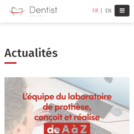
Aller
FR
EN
au
contenu
principal
Actualités