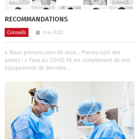
RECOMMANDATIONS
Conseils
mai 2020
« Nous prenons soin de vous… Prenez-soin des
autres ! » Face au COVID-19, en complément de nos
équipements de dernière...